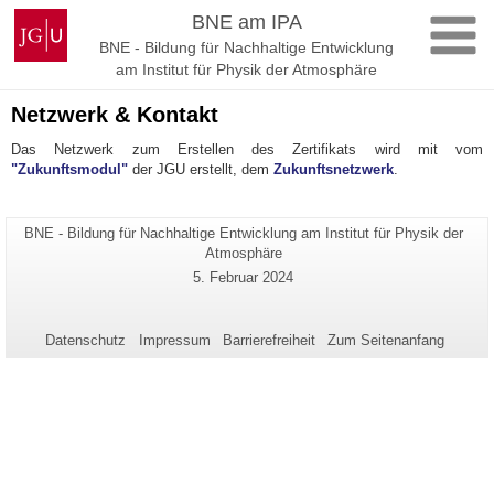
Zum
Johannes
BNE am IPA
Inhalt
Gutenberg-
BNE - Bildung für Nachhaltige Entwicklung
springen
Universität
am Institut für Physik der Atmosphäre
Mainz
Netzwerk & Kontakt
Das Netzwerk zum Erstellen des Zertifikats wird mit vom
"Zukunftsmodul"
der JGU erstellt, dem
Zukunftsnetzwerk
.
Seiten-
BNE - Bildung für Nachhaltige Entwicklung am Institut für Physik der
Zusätzliche
Name:
Atmosphäre
Informationen
Letzte
5. Februar 2024
zu
Aktualisierung:
dieser
Seite
Datenschutz
Impressum
Barrierefreiheit
Zum Seitenanfang